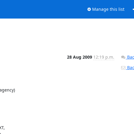
Manage this list
28 Aug 2009
12:19 p.m.
Bac
Back
agency)

T,


