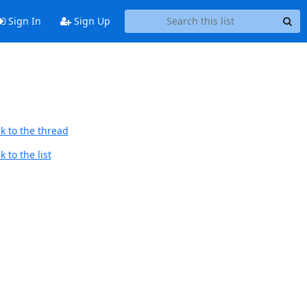
Sign In
Sign Up
k to the thread
 to the list