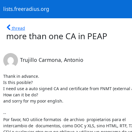
lists.freeradius.org
thread
more than one CA in PEAP
Trujillo Carmona, Antonio
Thank in advance.

Is this posible?

I need use a auto signed CA and certificate from FNMT (external 
How can it be do?

and sorry for my poor english.

-- 

Por favor, NO utilice formatos  de archivo  propietarios para el

intercambio de  documentos, como DOC y XLS, sino HTML, RTF, TX
CSV o cualquier otro que no obligue a utilizar un programa de un