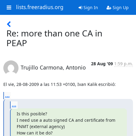
lists.freeradius.org
Sign In
Sign Up
Re: more than one CA in
PEAP
28 Aug '09
1:59 p.m.
Trujillo Carmona, Antonio
El vie, 28-08-2009 a las 11:53 +0100, Ivan Kalik escribió:
...
...
Is this posible?

I need use a auto signed CA and certificate from 
FNMT (external agency)

How can it be do?