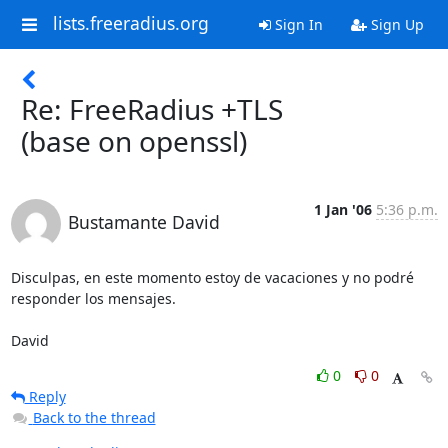
lists.freeradius.org
Sign In
Sign Up
Re: FreeRadius +TLS
(base on openssl)
1 Jan '06
5:36 p.m.
Bustamante David
Disculpas, en este momento estoy de vacaciones y no podré 
responder los mensajes.

David
0
0
Reply
Back to the thread