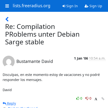
lists.freeradius.org
Sign In
Sign Up
Re: Compilation
PRoblems unter Debian
Sarge stable
1 Jan '06
10:54 a.m.
Bustamante David
Disculpas, en este momento estoy de vacaciones y no podré 
responder los mensajes.

David
0
0
Reply