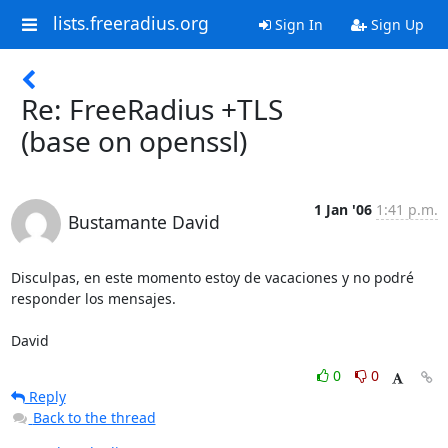
lists.freeradius.org
Sign In
Sign Up
Re: FreeRadius +TLS
(base on openssl)
1 Jan '06
1:41 p.m.
Bustamante David
Disculpas, en este momento estoy de vacaciones y no podré 
responder los mensajes.

David
0
0
Reply
Back to the thread