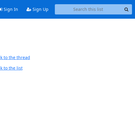
Sign In
Sign Up
k to the thread
 to the list