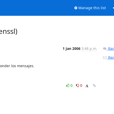
Manage this list
enssl)
1 Jan 2006
3:48 p.m.
Bac
Back
onder los mensajes.

0
0